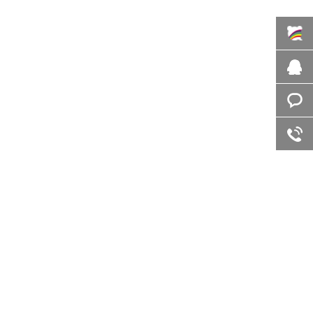
百度商
桥
在线咨
询
客服咨
询