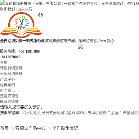
双德誉精密机械（苏州）有限公司
|
一站式企业服务平台，业务咨询电话：
400-188
联系我们
|
加入收藏
全自动切铝机一站式服务商
高效高精密高产能，尾料控制在10mm以内
服务热线：
400-1881-980
18112678018
首页
铝型材切割机
无尾料切割机
产品中心
经典案例
新闻资讯
走进双德誉
联系双德誉
搜索关键词：
铝材切割机
分离式无尾料铝型材切割机
自动切管机
合金锯片
微量润滑
首页
>
双德誉产品中心
>
全自动角度锯