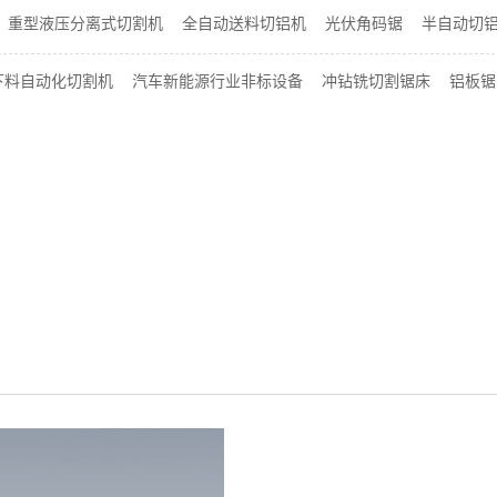
重型液压分离式切割机
全自动送料切铝机
光伏角码锯
半自动切
下料自动化切割机
汽车新能源行业非标设备
冲钻铣切割锯床
铝板锯